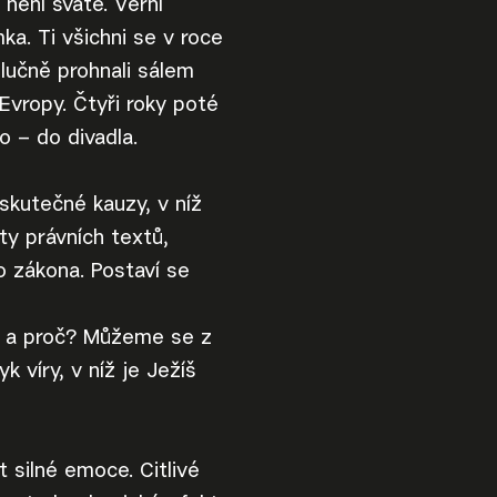
 není svaté. Věrní
mka. Ti všichni se v roce
hlučně prohnali sálem
Evropy. Čtyři roky poté
o – do divadla.
skutečné kauzy, v níž
ty právních textů,
o zákona. Postaví se
y, a proč? Můžeme se z
k víry, v níž je Ježíš
 silné emoce. Citlivé