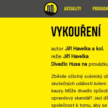
AKTUALITY
PROGRAM
VYKOUŘENÍ
autor
Jiří Havelka a kol.
režie
Jiří Havelka
Divadlo Husa na
provázku
Zběsile očistný scénický o
skutečných událostí kolem
kauzy. Může divadlo způso
opravdový skandál? Jací ď
společnost k tomu, aby se 