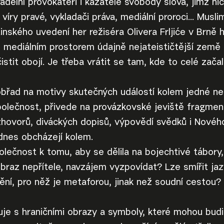
adelní provokatéři i kazatelé svobody slova, jimž nic
 víry pravé, vykladači práva, mediální proroci... Musli
inského uvedení her režiséra Olivera Frljiće v Brně 
i mediálním prostorem údajně nejateističtější země 
istit obojí. Je třeba vrátit se tam, kde to celé začal
obřad na motivy skutečných událostí kolem jedné ne
 společnost, přivede na provázkovské jeviště fragmen
zhovorů, diváckých dopisů, výpovědí svědků i Novéh
dnes obcházejí kolem.
olečnost k tomu, aby se dělila na bojechtivé tábor
obraz nepřítele, navzájem vyzpovídat? Lze smířit jazy
ní, pro něž je metaforou, jinak než soudní cestou?
uje s hraničními obrazy a symboly, které mohou budit