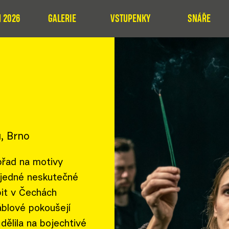
 2026
GALERIE
VSTUPENKY
SNÁŘE
, Brno
břad na motivy
 jedné neskutečné
bit v Čechách
áblové pokoušejí
dělila na bojechtivé