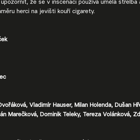
 upozornit, že se v inscenaci používá umělá střelba 
měru herci na jevišti kouří cigarety.
ček
ec
vořáková, Vladimír Hauser, Milan Holenda, Dušan Hře
án Marečková, Dominik Teleky, Tereza Volánková, Zd