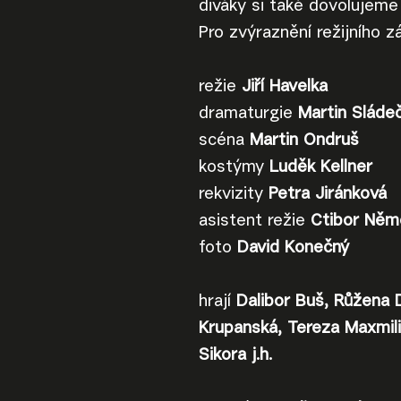
diváky si také dovolujeme
Pro zvýraznění režijního zá
režie
Jiří Havelka
dramaturgie
Martin Sláde
scéna
Martin Ondruš
kostýmy
Luděk Kellner
rekvizity
Petra Jiránková
asistent režie
Ctibor Něm
foto
David Konečný
hrají
Dalibor Buš, Růžena D
Krupanská, Tereza Maxmili
Sikora j.h.