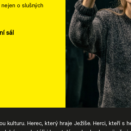
 nejen o slušných
ní sál
u kulturu. Herec, který hraje Ježíše. Herci, kteří s 