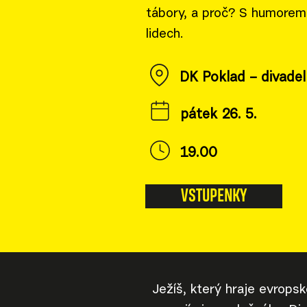
tábory, a proč? S humorem
lidech.
DK Poklad – divadel
pátek 26. 5.
19.00
VSTUPENKY
Ježíš, který hraje evropsko