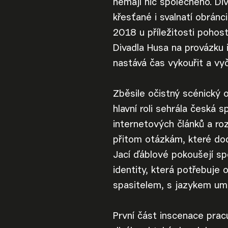
nemají nic společného. Div
křesťané i svalnatí obránci
2018 u příležitosti pohost
Divadla Husa na provázku 
nastává čas vykouřit a vyč
Zběsile očistný scénický 
hlavní roli sehrála česká
internetových článků a ro
přitom otázkám, které do
Jací ďáblové pokoušejí sp
identity, která potřebuje 
spasitelem, s jazykem umě
První část inscenace prac