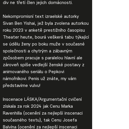
div ne třetí člen jejich domácnosti.
Nekompromisní text izraelské autorky
Sivan Ben Yishai, jež byla zvolena autorkou
roku 2023 v anketě prestižního časopisu
Theater heute, bourá veškerá tabu týkající
se údělu ženy po boku muže v současné
společnosti a chytrým a zábavným
způsobem pracuje s paralelou hlavní ale
zároveň spíše vedlejší ženské postavy z
animovaného seriálu o Pepkovi
námořníkovi. Penis už znáte, my vám
představíme vulvu!
Inscenace LÁSKA/Argumentační cvičení
získala za rok 2024 jak Cenu Marka
Ravenhilla (ocenění za nejlepší inscenaci
současného textu), tak Cenu Josefa
Balvína (ocenění za nejlepší inscenaci