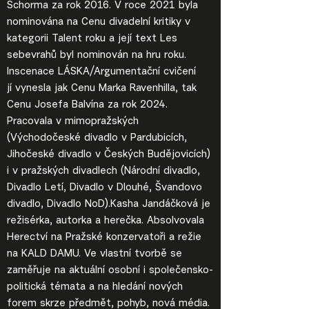
Schorma za rok 2016. V roce 2021 byla
nominována na Cenu divadelní kritiky v
kategorii Talent roku a její text Les
sebevrahů byl nominován na hru roku.
Inscenace LÁSKA/Argumentační cvičení
jí vynesla jak Cenu Marka Ravenhilla, tak
Cenu Josefa Balvína za rok 2024.
Pracovala v mimopražských
(Východočeské divadlo v Pardubicích,
Jihočeské divadlo v Českých Budějovicích)
i v pražských divadlech (Národní divadlo,
Divadlo Letí, Divadlo v Dlouhé, Švandovo
divadlo, Divadlo NoD).Kasha Jandáčková je
režisérka, autorka a herečka. Absolvovala
Herectví na Pražské konzervatoři a režie
na KALD DAMU. Ve vlastní tvorbě se
zaměřuje na aktuální osobní i společensko-
politická témata a na hledání nových
forem skrze předmět, pohyb, nová média.