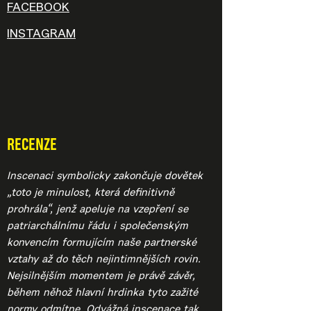
FACEBOOK
INSTAGRAM
RECENZE
Inscenaci symbolicky zakončuje dovětek
„toto je minulost, která definitivně
prohrála“, jenž apeluje na vzepření se
patriarchálnímu řádu i společenským
konvencím formujícím naše partnerské
vztahy až do těch nejintimnějších rovin.
Nejsilnějším momentem je právě závěr,
během něhož hlavní hrdinka tyto zažité
normy odmítne. Odvážná inscenace tak