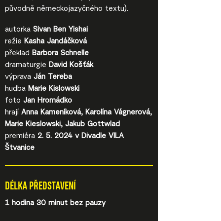
původně německojazyčného textu).
autorka
Sivan Ben Yishai
režie
Kasha Jandáčková
překlad
Barbora Schnelle
dramaturgie
David Košťák
výprava
Ján Tereba
hudba
Marie Kislowski
foto
Jan Hromádko
hrají
Anna Kameníková, Karolína Vágnerová,
Marie Kieslowski, Jakub Gottwlad
premiéra
2. 5. 2024 v Divadle VILA
Štvanice
DÉLKA PŘEDSTAVENÍ
1 hodina 30 minut bez pauzy