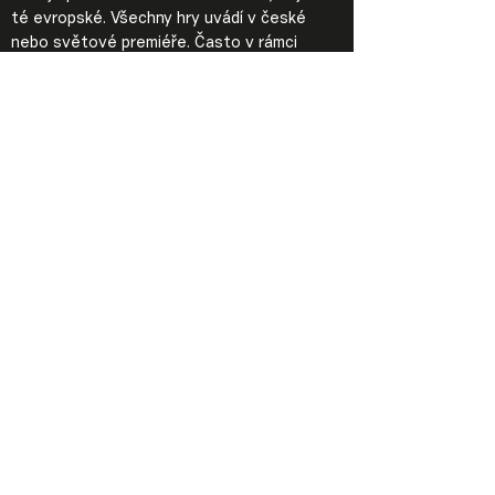
té evropské. Všechny hry uvádí v české
nebo světové premiéře. Často v rámci
svého rezidenčního programu iniciuje vznik
nových textů – českých i zahraničních
autorů (Anna Saavedra:
Olga (Horrory z
Hrádečku) –
titul Nejlepší poprvé uvedená
česká hra roku 2016
,
Roman Sikora:
Zpověď
masochisty,
Petr Kolečko:
Poker Face,
Marie
Nováková, David Košťák, Joan Yago a
Claudia Cedó:
CAMPQ,
Bernhard Studlar:
iPlay
atd.). Divadlo nemá soubor a nevyznává
jednu režijní poetiku, jeho cílem je
objevovat nové inovativní texty se
společensky relevantními tématy.