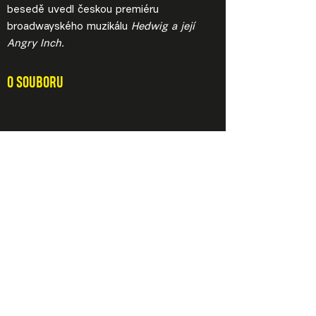
besedě uvedl českou premiéru
broadwayského muzikálu
Hedwig a její
Angry Inch.
O SOUBORU