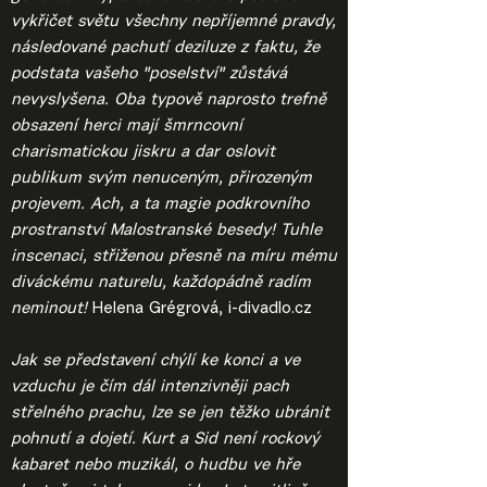
vykřičet světu všechny nepříjemné pravdy,
následované pachutí deziluze z faktu, že
podstata vašeho "poselství" zůstává
nevyslyšena. Oba typově naprosto trefně
obsazení herci mají šmrncovní
charismatickou jiskru a dar oslovit
publikum svým nenuceným, přirozeným
projevem. Ach, a ta magie podkrovního
prostranství Malostranské besedy! Tuhle
inscenaci, střiženou přesně na míru mému
diváckému naturelu, každopádně radím
neminout!
Helena Grégrová, i-divadlo.cz
Jak se představení chýlí ke konci a ve
vzduchu je čím dál intenzivněji pach
střelného prachu, lze se jen těžko ubránit
pohnutí a dojetí. Kurt a Sid není rockový
kabaret nebo muzikál, o hudbu ve hře