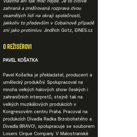
vlastně ani tak moc nejde. Je to citlivě
zahraná a zrežírovaná rozprava dvou
osamělých lidí na okraji společnosti,
jakkoliv to především v Cobainově případě
zní jako protimluv.
Jindřich Götz, iDNES.cz
O REŽISÉROVI
PAVEL KOŠATKA
Pavel Košatka je překladatel, producent a
umělecký produkční. Spolupracoval na
mnoha velkých halových show českých i
zahraničních interpretů, stejně tak na
velkých muzikálových produkcích v
Kongresovém centru Praha. Pracoval na
produkcích Divadla Radka Brzobohatého a
Divadla BRAVO!, spolupracuje se souborem
Losers Cirque Company. V Malostranské