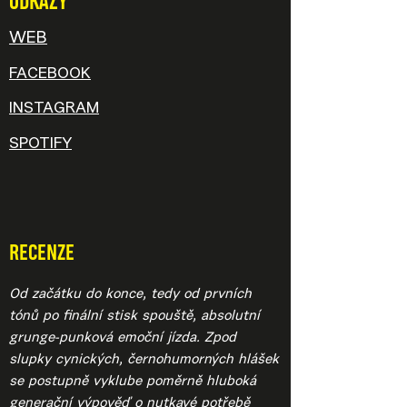
ODKAZY
WEB
FACEBOOK
INSTAGRAM
SPOTIFY
RECENZE
Od začátku do konce, tedy od prvních
tónů po finální stisk spouště, absolutní
grunge-punková emoční jízda. Zpod
slupky cynických, černohumorných hlášek
se postupně vyklube poměrně hluboká
generační výpověď o nutkavé potřebě