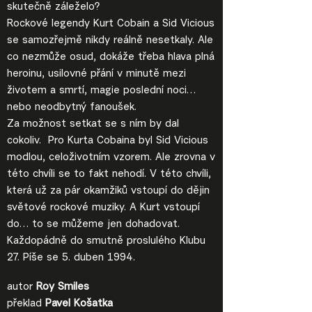
skutečně záleželo?
Rockové legendy Kurt Cobain a Sid Vicious
se samozřejmě nikdy reálně nesetkaly. Ale
co nezmůže osud, dokáže třeba hlava plná
heroinu, usilovné přání v minutě mezi
životem a smrtí, magie poslední noci…
nebo neodbytný fanoušek.
Za možnost setkat se s ním by dal
cokoliv. Pro Kurta Cobaina byl Sid Vicious
modlou, celoživotním vzorem. Ale zrovna v
této chvíli se to fakt nehodí. V této chvíli,
která už za pár okamžiků vstoupí do dějin
světové rockové muziky. A Kurt vstoupí
do… to se můžeme jen dohadovat.
Každopádně do smutně proslulého Klubu
27. Píše se 5. duben 1994.
autor
Roy Smiles
překlad
Pavel Košatka