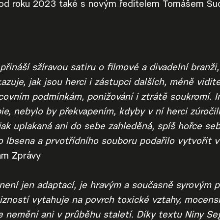
a od roku 2023 také s novým ředitelem Tomášem Su
ináší sžíravou satiru o filmové a divadelní branži,
zuje, jak jsou herci i zástupci dalších, méně vidit
ovním podmínkám, ponižování i ztrátě soukromí. 
ie, nebylo by překvapením, kdyby v ní herci zúročili
jak uplakaná ani do sebe zahleděná, spíš hořce seb
Ibsena a prvotřídního souboru podařilo vytvořit v
am Zprávy
není jen adaptací, je hravým a současně syrovým 
cizností vytahuje na povrch toxické vztahy, mocen
e nemění ani v průběhu staletí. Díky textu Niny Seg