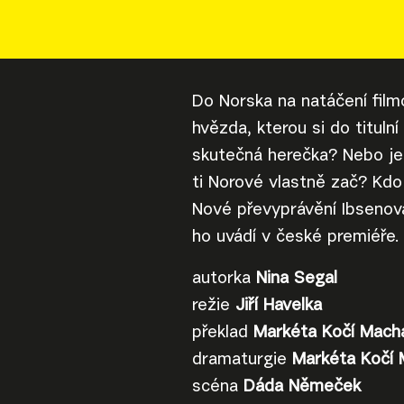
Do Norska na natáčení film
hvězda, kterou si do tituln
skutečná herečka? Nebo je
ti Norové vlastně zač? Kdo 
Nové převyprávění Ibsenova
ho uvádí v české premiéře.
autorka
Nina Segal
režie
Jiří Havelka
překlad
Markéta Kočí Mach
dramaturgie
Markéta Kočí 
scéna
Dáda Němeček