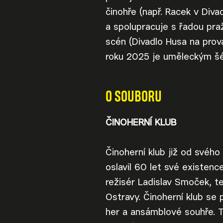
činohře (např. Racek v Diva
a spolupracuje s řadou praž
scén (Divadlo Husa na pro
roku 2025 je uměleckým šé
O SOUBORU
ČINOHERNÍ KLUB
Činoherní klub již od svého
oslavil 60 let své existen
režisér Ladislav Smoček, t
Ostravy. Činoherní klub se 
her a ansámblové souhře. T