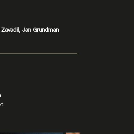
 Zavadil, Jan Grundman
a
t.