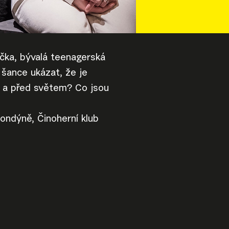
čka, bývalá teenagerská
a šance ukázat, že je
y a před světem? Co jsou
ondýně, Činoherní klub