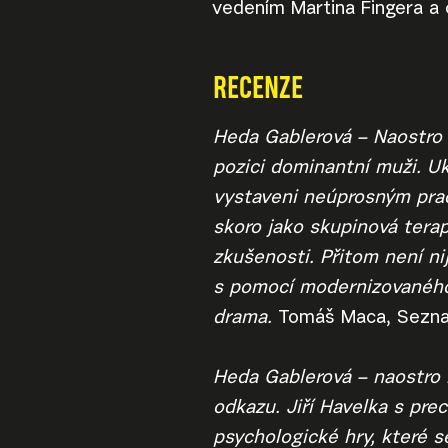
vedením Martina Fingera 
RECENZE
Heda Gablerová – Naostro př
pozici dominantní muži. Uka
vystaveni neúprosným prac
skoro jako skupinová terap
zkušenosti. Přitom není ni
s pomocí modernizovaného 
drama.
Tomáš Maca, Sezn
Heda Gablerová – naostro 
odkazu. Jiří Havelka s pre
psychologické hry, které s