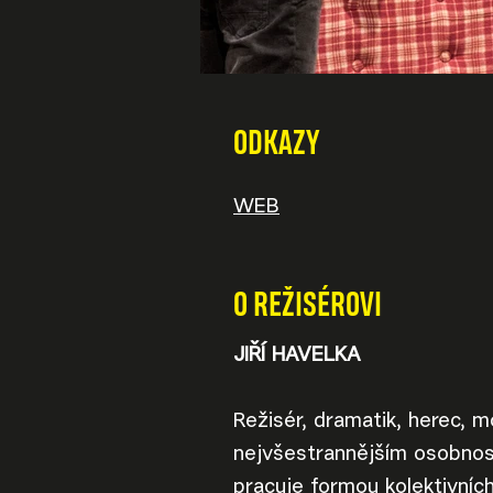
ODKAZY
WEB
O REŽISÉROVI
JIŘÍ HAVELKA
Režisér, dramatik, herec, 
nejvšestrannějším osobnos
pracuje formou kolektivních