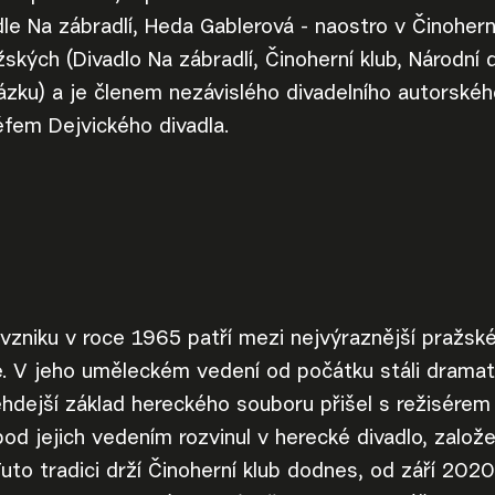
dle Na zábradlí, Heda Gablerová - naostro v Činohern
ských (Divadlo Na zábradlí, Činoherní klub, Národní
vázku) a je členem nezávislého divadelního autorsk
fem Dejvického divadla.
 vzniku v roce 1965 patří mezi nejvýraznější pražsk
ce. V jeho uměleckém vedení od počátku stáli dramat
ehdejší základ hereckého souboru přišel s režisér
pod jejich vedením rozvinul v herecké divadlo, založ
uto tradici drží Činoherní klub dodnes, od září 20