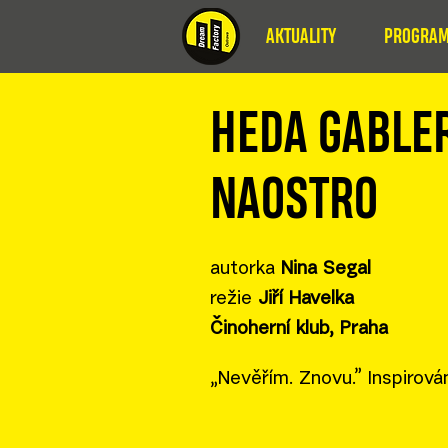
AKTUALITY
PROGRAM
HEDA GABLER
NAOSTRO
autorka
Nina Segal
režie
Jiří Havelka
Činoherní klub, Praha
„Nevěřím. Znovu.” Inspirov