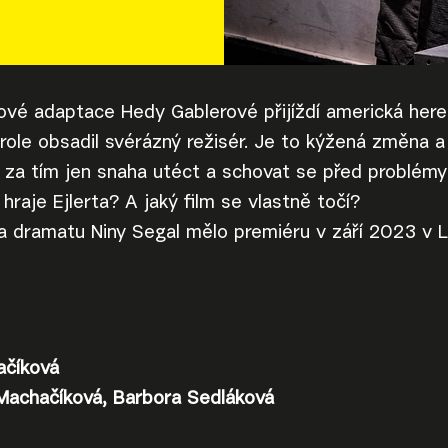
ové adaptace Hedy Gablerové přijíždí americká here
í role obsadil svérázný režisér. Je to kýžená změna 
 za tím jen snaha utéct a schovat se před problém
hraje Ejlerta? A jaký film se vlastně točí?
 dramatu Niny Segal mělo premiéru v září 2023 v L
ačíková
Machačíková, Barbora Sedláková