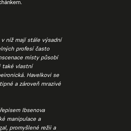
chánkem.
 v níž mají stále výsadní
elných profesí často
Inscenace místy působí
 také vlastní
eironická. Havelkovi se
tipné a zároveň mrazivé
přepisem Ibsenova
ské manipulace a
al, promyšlené režii a