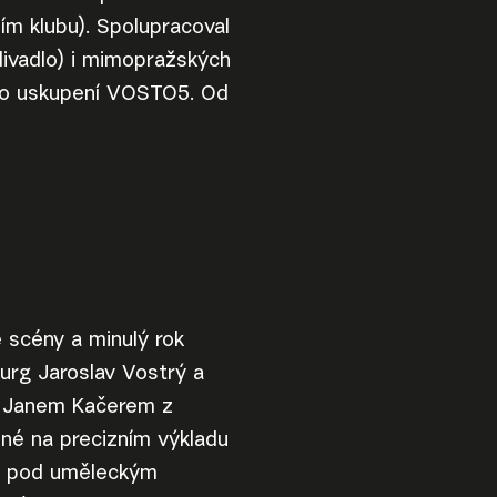
ím klubu). Spolupracoval
 divadlo) i mimopražských
ého uskupení VOSTO5. Od
é scény a minulý rok
urg Jaroslav Vostrý a
em Janem Kačerem z
ené na precizním výkladu
20 pod uměleckým