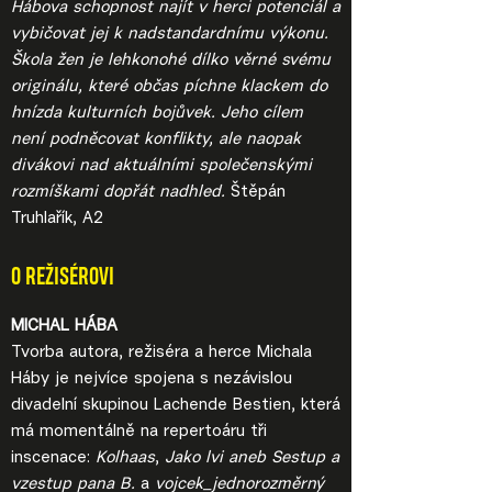
Hábova schopnost najít v herci potenciál a
vybičovat jej k nadstandardnímu výkonu.
Škola žen je lehkonohé dílko věrné svému
originálu, které občas píchne klackem do
hnízda kulturních bojůvek. Jeho cílem
není podněcovat konflikty, ale naopak
divákovi nad aktuálními společenskými
rozmíškami dopřát nadhled.
Štěpán
Truhlařík, A2
O REŽISÉROVI
MICHAL HÁBA
Tvorba autora, režiséra a herce Michala
Háby je nejvíce spojena s nezávislou
divadelní skupinou Lachende Bestien, která
má momentálně na repertoáru tři
inscenace:
Kolhaas
,
Jako lvi aneb Sestup a
vzestup pana B.
a
vojcek_jednorozměrný