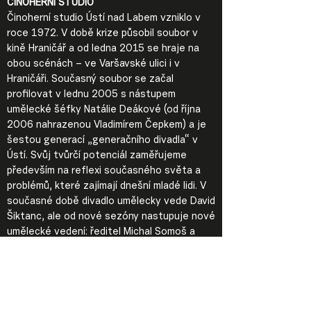
ČINOHERNÍ STUDIO
Činoherní studio Ústí nad Labem vzniklo v
roce 1972. V době krize působil soubor v
kině Hraničář a od ledna 2015 se hraje na
obou scénách – ve Varšavské ulici i v
Hraničáři. Současný soubor se začal
profilovat v lednu 2005 s nástupem
umělecké šéfky Natálie Deákové (od října
2006 nahrazenou Vladimírem Čepkem) a je
šestou generací „generačního divadla“ v
Ústí. Svůj tvůrčí potenciál zaměřujeme
především na reflexi současného světa a
problémů, které zajímají dnešní mladé lidi. V
současné době divadlo umělecky vede David
Šiktanc, ale od nové sezóny nastupuje nové
umělecké vedení: ředitel Michal Somoš a
umělecký šéf Michal Hába.