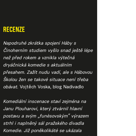
RECENZE
Napodruhé zkrátka spojení Háby s
Činoherním studiem vyšlo snad ještě lépe
než před rokem a vznikla výtečná
dryáčnická komedie s aktuálním
přesahem. Zažít nudu vadí, ale s Hábovou
Školou žen se takové situace není třeba
obávat.
Vojtěch Voska, blog Nadivadlo
Komediální inscenace staví zejména na
Janu Plouharovi, který ztvárnil hlavní
postavu a svým „funèsovským“ výrazem
strhl i naplněný sál pražského divadla
Komedie. Již poněkolikáté se ukázala