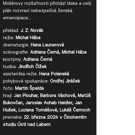
Molièrovy rozšafnosti přichází láska a celý
plán rozvrací nebezpečná ženská
emancipace...
překlad:
J. Z. Novák
režie:
Michal Hába
dramaturgie:
Hana Launerová
scénografie:
Adriana Černá, Michal Hába
kostýmy:
Adriana Černá
hudba:
Jindřich Čížek
asistentka režie:
Hana Polanská
pohybová spolupráce:
Ondřej Jiráček
foto:
Martin Špelda
hrají:
Jan Plouhar, Barbora Váchová, Matúš
Bukovčan, Jaroslav Achab Haidler, Jan
Hušek, Luciana Tomášová, Lukáš Černoch
premiéra:
22. března 2024 v Činoherním
studiu Ústí nad Labem