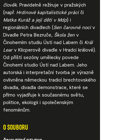
člověk
. Pravidelně režíruje v pražských
(např.
Hrdinové kapitalistické práci
či
Matka Kuráž a její děti v Mdp
) i
regionálních divadlech (
Sen čarovné noci
v
Divadle Petra Bezruče,
Škola žen
v
Činoherním studiu Ústí nad Labem či
Král
Lear
v Klicperově divadle v Hradci králové).
Od příští sezóny umělecky povede
Činoherní studio Ústí nad Labem. Jeho
autorská i interpretační tvorba je výrazně
ovlivněna německou tradicí brechtovského
divadla, divadla demonstrace, které se
přímo vyjadřuje k současnému světu,
politice, ekologii i společenským
fenoménům.
O SOUBORU