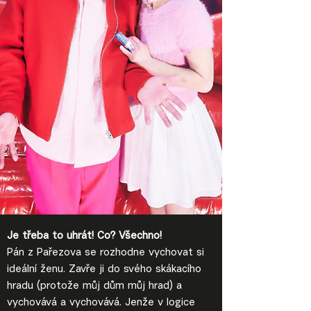
Je třeba to uhrát! Co? Všechno!
Pán z Pařezova se rozhodne vychovat si
ideální ženu. Zavře ji do svého skákacího
hradu (protože můj dům můj hrad) a
vychovává a vychovává. Jenže v logice