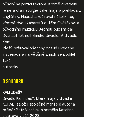
působí na pozici rektora. Kromě divadelní
režie a dramaturgie také hraje a překládá z
angličtiny. Napsal a režíroval několik her,
včetně dvou kabaretů o Jiřím Ovčáčkovi a
původního muzikálu Jednou budem dál.
Dvanáct let řídil zlínské divadlo. V divadle
Kam
jdeš? režíroval všechny dosud uvedené
inscenace a na většině z nich se podílel
také
autorsky.
O SOUBORU
KAM JDEŠ?
Divadlo Kam jdeš?, které hraje v divadle
KORÁB, založili společně manželé autor a
režisér Petr Michálek a herečka Kateřina
Liďáková v září 2023.