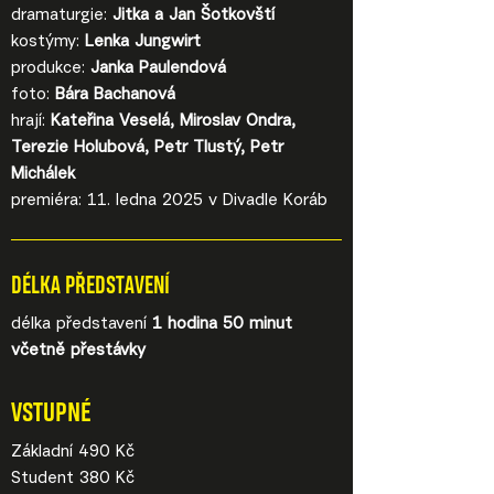
dramaturgie:
Jitka a Jan Šotkovští
kostýmy:
Lenka Jungwirt
produkce:
Janka Paulendová
foto:
Bára Bachanová
hrají:
Kateřina Veselá, Miroslav Ondra,
Terezie Holubová, Petr Tlustý, Petr
Michálek
premiéra: 11. ledna 2025 v Divadle Koráb
DÉLKA PŘEDSTAVENÍ
délka představení
1 hodina 50 minut
včetně přestávky
VSTUPNÉ
Základní 490 Kč
Student 380 Kč