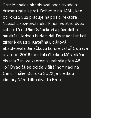
Petr Michálek absolvoval obor divadelní
dramaturgie u prof. Bořivoje na JAMU, kde
od roku 2022 pracuje na pozici rektora.
Napsal a režíroval několik her, včetně dvou
kabaretů o Jiřím Ovčáčkovi a původního
muzikálu Jednou budem dál. Dvanáct let řídil
zlínské divadlo. Kateřina Liďáková
absolvovala Janáčkovu konzervatoř Ostrava
a v roce 2006 se stala členkou Městského
divadla Zlín, ve kterém si zahrála přes 45
rolí. Dvakrát se ocitla v širší nominaci na
Cenu Thálie. Od roku 2022 je členkou
činohry Národního divadla Brno.