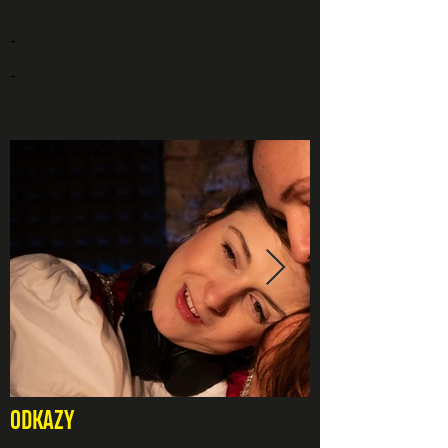
-
-
ODKAZY