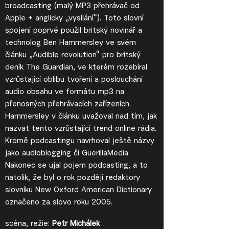
broadcasting (malý MP3 přehrávač od
Apple + anglicky „vysílání“). Toto slovní
spojení poprvé použil britský novinář a
technolog Ben Hammersley ve svém
článku „Audible revolution“ pro britský
deník The Guardian, ve kterém rozebíral
vzrůstající oblibu tvoření a poslouchání
audio obsahu ve formátu mp3 na
přenosných přehrávacích zařízeních.
Hammersley v článku uvažoval nad tím, jak
nazvat tento vzrůstající trend online rádia.
Kromě podcastingu navrhoval ještě názvy
jako audioblogging či GuerillaMedia.
Nakonec se ujal pojem podcasting, a to
natolik, že byl o rok později redaktory
slovníku New Oxford American Dictionary
označeno za slovo roku 2005.
scéna, režie:
Petr Michálek