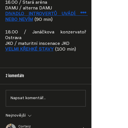
16.00 / Stará aréna
DAMU / alterna DAMU
DIVADLO INTROVERTŮ UVÁDÍ: *** 
NEBO NEVÍM
(90 min)
18.00 / Janáčkova konzervatoř 
Ostrava
JKO / maturitní inscenace JKO
VELMI KŘEHKÉ STAVY
(100 min)
2 komentáře
Napsat komentář...
Nejnovější
Corteiz