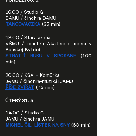
PONDĚLÍ 30. 5
.
16.00 / Studio G
DAMU / činohra DAMU
TANCOVACZKA
(35 min)
18.00 / Stará aréna
VŠMU / činohra Akadémie umení v 
Banskej Bytrici
STRATIŤ RUKU V SPOKANE
(100 
min) 
20.00 / KSA 
– 
Komůrka
JAMU / činohra-muzikál JAMU
ŘÍŠE ZVÍŘAT
(75 min)
ÚTERÝ 31. 5
.
14.00 / Studio G
JAMU / činohra JAMU
MICHEL ČILI LÍSTEK NA SNY
(60 min)