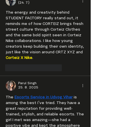
(24. 7.)
The energy and creativity behind 
STUDENT FACTORY really stand out, it 
reminds me of how CORTEIZ brings fresh 
street culture through Corteiz Clothes 
and the same bold spirit seen in Corteiz 
Nike collaborations. I like how young 
creators keep building their own identity, 
just like the vision around CRTZ XYZ and 
Corteiz X Nike
.
To se mi líbí
Reagovat
Parul Singh
25. 8. 2025
The 
Escorts Service in Udyog Vihar
 is 
among the best I’ve tried. They have a 
great reputation for providing well-
trained, stylish, and reliable escorts. The 
girl I met was amazing—she had a 
positive vibe and kept the atmosphere 