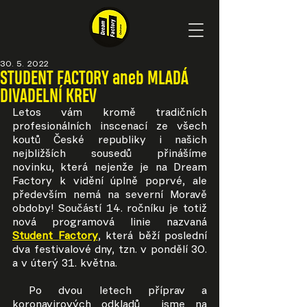
30. 5. 2022
STUDENT FACTORY aneb MLADÁ
DIVADELNÍ KREV
Letos vám kromě tradičních 
profesionálních inscenací ze všech 
koutů České republiky i našich 
nejbližších sousedů přinášíme 
novinku, která nejenže je na Dream 
Factory k vidění úplně poprvé, ale 
především nemá na severní Moravě 
obdoby! Součástí 14. ročníku je totiž 
nová programová linie nazvaná 
Student Factory
, která běží poslední 
dva festivalové dny, tzn. v pondělí 30. 
a v úterý 31. května.
 Po dvou letech příprav a 
koronavirových odkladů  jsme na 