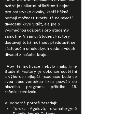
Tento maraton budoucích divadelních 
hvězd je unikátní příležitostí nejen 
pro ostravské diváky, kteří běžně 
nemají možnost tvorbu té nejmladší 
divadelní krve vidět, ale jde o 
výjimečnou událost i pro studenty 
samotné. V rámci Student Factory 
dostávají totiž možnost představit se 
zástupcům uměleckých vedení všech 
divadel z našeho kraje.
Aby té motivace nebylo málo, linie 
Student Factory je dokonce soutěžní 
a výherce nejlepší inscenace bude se 
svou absolventskou hrou pozván do 
hlavního programu příštího 15. 
ročníku festivalu. 
V  odborné porotě zasedají:
Tereza Agelová, dramaturgyně 