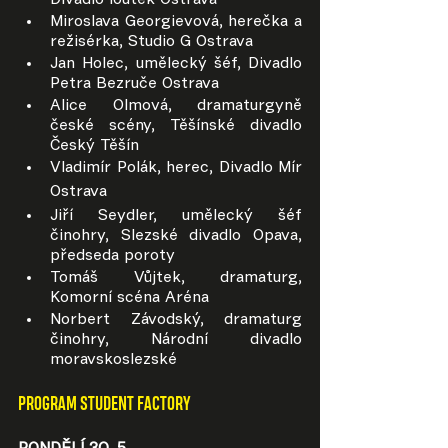
Divadlo loutek Ostrava
Miroslava Georgievová, herečka a 
režisérka, Studio G Ostrava
Jan Holec, umělecký šéf, Divadlo 
Petra Bezruče Ostrava
Alice Olmová, dramaturgyně 
české scény, Těšínské divadlo 
Český Těšín
Vladimír Polák, herec, Divadlo Mír 
Ostrava
Jiří Seydler, umělecký šéf 
činohry, Slezské divadlo Opava, 
předseda poroty
Tomáš Vůjtek, dramaturg, 
Komorní scéna Aréna
Norbert Závodský, dramaturg 
činohry, Národní divadlo 
moravskoslezské
PROGRAM STUDENT FACTORY