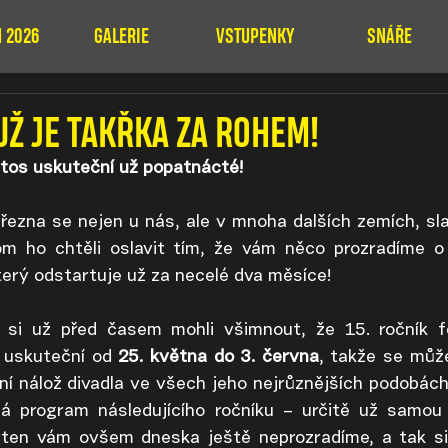
 2026
GALERIE
VSTUPENKY
SNÁŘE
UŽ JE TAKŘKA ZA ROHEM!
tos uskuteční už popatnácté!
března se nejen u nás, ale v mnoha dalších zemích, sla
m ho chtěli oslavit tím, že vám něco prozradíme o 
který odstartuje už za necelé dva měsíce!
s si už před časem mohli všimnout, že 15. ročník f
 uskuteční od 
25. května do 3. června
, takže se může
í nálož divadla ve všech jeho nejrůznějších podobách.
má program následujícího ročníku 
– určitě už samou 
 ten vám ovšem dneska ještě neprozradíme, a tak si