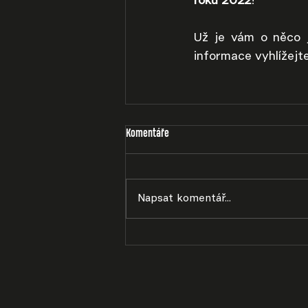
roku 2022
! 
Už je vám o něco j
informace vyhlížejt
Komentáře
Napsat komentář...