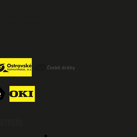
cie Baránkové Vilamové, PhD.
ubliky a Moravskoslezského kraje.
ARTNEŘI