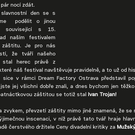
pár nocí zdát.
slavnostní den se s 
e  podělit o jinou 
 související s 15. 
d naším festivalem 
záštitu. Je pro nás 
tí, že tváří našeho 
 stal herec právě z 
které náš festival navštěvuje pravidelně, a to už od his
 sice v rámci Dream Factory Ostrava představil pop
jste jej všichni dobře znali, a dnes bychom jen těžko 
patnáctkovou záštitou se totiž stal 
Ivan Trojan!
ta zvykem, převzetí záštity mimo jiné znamená, že se 
ýjimečnou inscenaci, v níž právě tato tvář hraje hlavní r
dě čerstvého držitele Ceny divadelní kritiky za 
Mužský