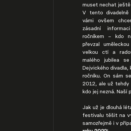
muset nechat ještě 
V tento divadelně 
vámi ovšem chcem
zásadní informaci
ročníkem 
– kdo na
převzal uměleckou 
velkou ctí a rados
malého jubilea se
Dejvického divadla, 
ročníku. On sám se
2012, ale už tehdy 
kdo jej nezná. Naší 
Jak už je dlouhá lé
festivalu těšit na v
samozřejmě i v přípa