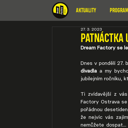
AKTUALITY
PROGRAM
27. 3. 2023
PATNÁCTKA 
Dream Factory se le
Dnes v pondělí 27. 
divadla
 a my bycho
jubilejním ročníku, 
Ti zvídavější z vá
Factory Ostrava se
pořádnou desetidenn
že nejvíc vás zají
nemůžete dospat...