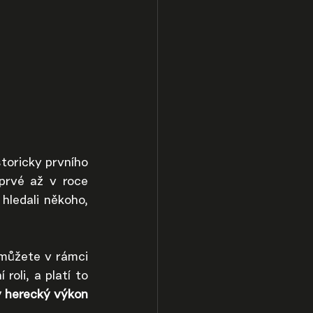
toricky prvního 
rvé až v roce 
hledali někoho, 
můžete v rámci 
oli, a platí to 
 herecký výkon 