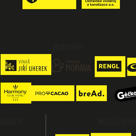
ou náměstkyně primátora statutárního města Ostrava Ing. Lu
y Statutárního města Ostrava, Ministerstva kultury České rep
PARTNEŘI
PARTNER
MEDIÁLNÍ P