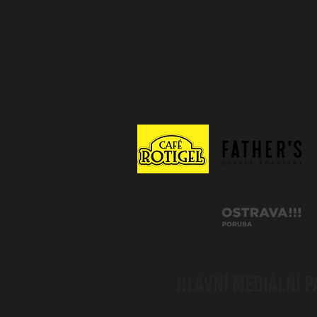
Festival se koná pod záštit
Festival je realizován za podpor
HLAVNÍ MEDIÁLNÍ 