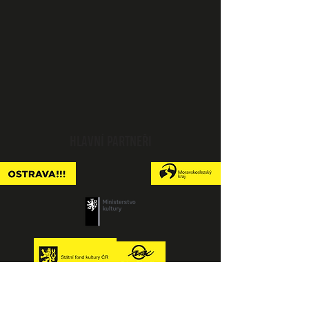
HLAVNÍ PARTNEŘI
Festival se koná pod záštitou náměstkyně primátora statutárního
města Ostrava Ing. Lucie Baránkové Vilamové, PhD.