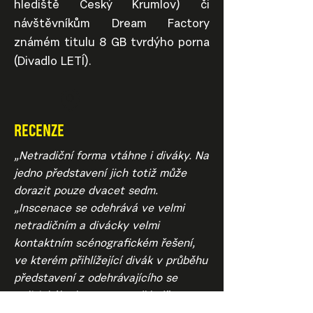
hlediště Český Krumlov) či
návštěvníkům Dream Factory
známém titulu 8 GB tvrdýho porna
(Divadlo LETÍ).
RECENZE
„Netradiční forma vtáhne i diváky. Na
jedno představení jich totiž může
dorazit pouze dvacet sedm.
„Inscenace se odehrává ve velmi
netradičním a divácky velmi
kontaktním scénografickém řešení,
ve kterém přihlížející divák v průběhu
představení z odehrávajícího se
politického kvasu na podkladě