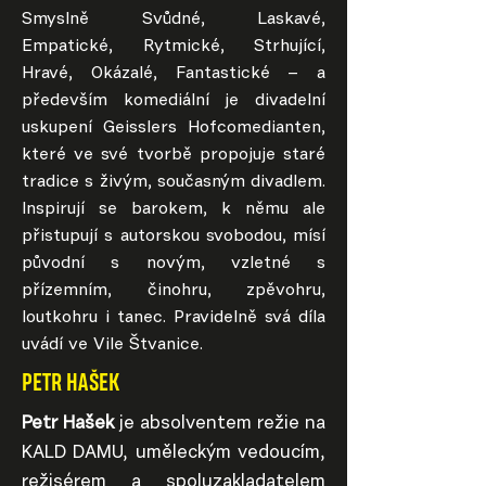
Smyslně Svůdné, Laskavé,
Empatické, Rytmické, Strhující,
Hravé, Okázalé, Fantastické – a
především komediální je divadelní
uskupení Geisslers Hofcomedianten,
které ve své tvorbě propojuje staré
tradice s živým, současným divadlem.
Inspirují se barokem, k němu ale
přistupují s autorskou svobodou, mísí
původní s novým, vzletné s
přízemním, činohru, zpěvohru,
loutkohru i tanec. Pravidelně svá díla
uvádí ve Vile Štvanice.
PETR HAŠEK
Petr Hašek
je absolventem režie na
KALD DAMU, uměleckým vedoucím,
režisérem a spoluzakladatelem