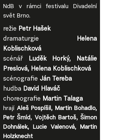
NdB v rámci festivalu Divadelní
svět Brno.
režie
Petr
Hašek
d
ramaturgie
Helena
Koblischková
scénář
Luděk Horký, Natálie
Preslová, Helena Koblischková
scénografie
Ján Tereba
hudba
David Hlaváč
choreografie
Martin Talaga
hrají
Aleš Pospíšil, Martin Bohadlo,
Petr Šmíd, Vojtěch Bartoš, Šimon
Dohnálek, Lucie Valenová, Martin
Holzknecht