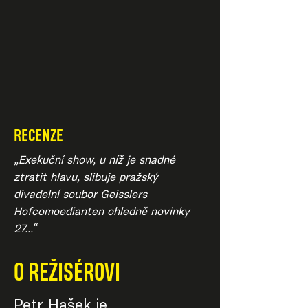
RECENZE
„Exekuční show, u níž je snadné
ztratit hlavu, slibuje pražský
divadelní soubor Geisslers
Hofcomoedianten ohledně novinky
27...“
O REŽISÉROVI
Petr Hašek je