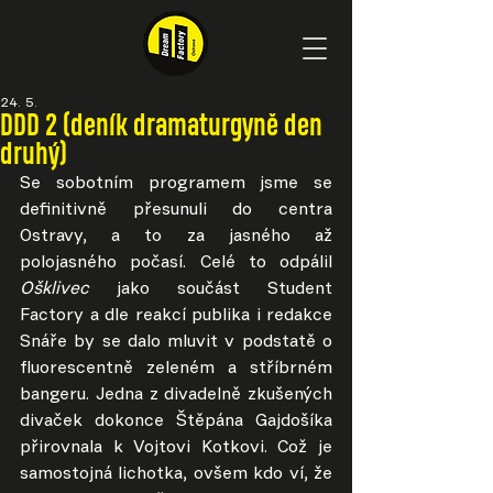
24. 5.
DDD 2 (deník dramaturgyně den
druhý)
Se sobotním programem jsme se 
definitivně přesunuli do centra 
Ostravy, a to za jasného až 
polojasného počasí. Celé to odpálil 
Ošklivec 
jako součást Student 
Factory a dle reakcí publika i redakce 
Snáře by se dalo mluvit v podstatě o 
fluorescentně zeleném a stříbrném 
bangeru. Jedna z divadelně zkušených 
divaček dokonce Štěpána Gajdošíka 
přirovnala k Vojtovi Kotkovi. Což je 
samostojná lichotka, ovšem kdo ví, že 