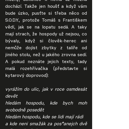
dochází. Takže jen houšť a když vám 
bude úzko, pusťte si třeba něco od 
S.O.D.Y., protože Tomáš s Františkem 
vědí, jak se na lopatu sedá. A taky 
mají strach, že hospody už nejsou, co 
bývaly, když si člověk-herec ani 
nemůže dojíst zbytky z talíře od 
jiného stolu, než u jakého zrovna sedí. 
A pokud neznáte jejich texty, tady 
malá rozehřívačka (představte si 
kytarový doprovod):
vyrážím do ulic, jak v roce osmdesát 
devět
hledám hospodu, kde bych moh 
svobodně posedět
hledám hospodu, kde se lidi mají rádi
a kde neni smažák za pos*anejch dvě 