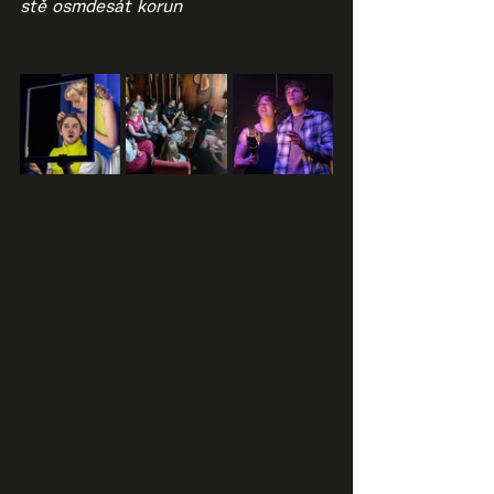
stě osmdesát korun