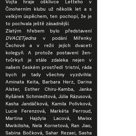
Vojta hraje ošklivce Letteho v 
Činoherním klubu už několik let a s 
velkým úspěchem, ten pochopí, že je 
to pochvala ještě zásadnější.
Zlatým hřebem bylo představení 
DVACETjedna
 v podání Miřenky 
Čechové a v režii jejích dvaceti 
kolegyň. A protože postavení žen-
tvůrkyň je stále zdaleka nejen v 
našem českém prostředí tristní, ráda 
bych je tady všechny vyzdvihla: 
Aminata Keita, Barbara Herz, Darina 
Alster, Esther Chiru-Kamba, Janka 
Ryšánek Schmiedtová, Júlia Rázusová, 
Kasha Jandáčková, Kamila Polívková, 
Lucie Ferenzová, Markéta Perroud, 
Martina Hajdyla Lacová, Mwixx 
Mwikilisha, Nela Kornetová, Ran Jiao, 
Sabina Bočková, Sahar Rezaei, Sasha 