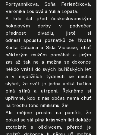
Portyannikova, Soňa Ferienčíková, 
Veronika Loulová a Yuliia Lopata.
A kdo dal před československým 
hokejovým derby v podvečer 
přednost divadlu, jistě si 
odnesl spoustu poznatků ze života 
Kurta Cobaina a Sida Viciouse, chuť 
některým mužům pomáhat a jiným 
zas až tak ne a možná se dokonce 
někdo vrátil do svých buřičských let 
a v nejbližších týdnech se nechá 
slyšet, že svět je jedna velká bažina 
plná stínů a utrpení. Řekněme si 
upřímně, kdo z nás občas nemá chuť 
na trochu toho nihilismu, že!
Ale mějme prosím na paměti, že 
pokud se sál plný krásných lidí dokáže 
ztotožnit s ošklivcem, přerod je 
možný, dokonce k němu už možná 