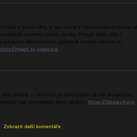
tit snad v každé větě, a ten návrat k Dejvickému dvojáčku ja
 nejsilnější moment celého deníku. Přesně tohle dělá z 
 papírování. Mimochodem, podobně ucelený pohled na 
https://image-to-video.org
e sedí přesně — ten kruh se fakt uzavřel až tím dvojáčkem. 
šlení nad dramaturgií jsem narazil u 
https://3dsearch.pro
Zobrazit další komentáře