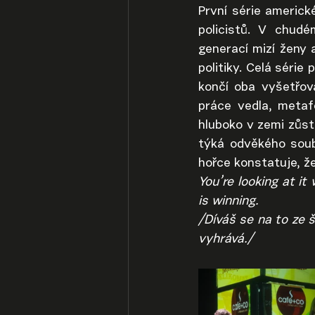
První série americké
policistů. V chudé
generací mizí ženy 
politiky. Celá série
končí oba vyšetřova
práce vedla, metaf
hluboko v zemi zůsta
týká odvěkého soubo
hořce konstatuje, ž
You’re looking at it
is winning.
/Díváš se na to ze 
vyhrává./