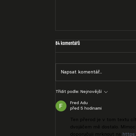
84 komentářů
Napsat komentář...
Třídit podle:
Nejnovější
Fred Adu
před 5 hodinami
Ten přerod je v tom textu cít
dvojáčem mě dostalo. Mimoch
doporučuji mrknout na 
https