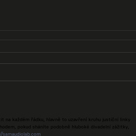
it na každém řádku, hlavně to uzavření kruhu justiční linky 
odem, pokud sháníte podobně hluboké divadelní zážitky, 
://samaudiolab.com