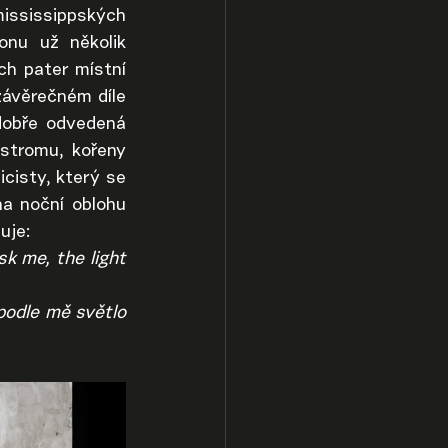
ississippských 
onu už několik 
h pater místní 
závěrečném díle 
dobře odvedená 
stromu, kořeny 
cisty, který se 
a noční oblohu 
uje:
k me, the light 
odle mě světlo 