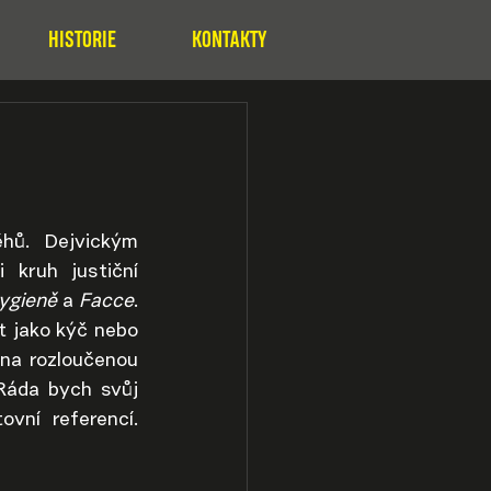
HISTORIE
KONTAKTY
hů. Dejvickým 
kruh justiční 
ygieně
 a 
Facce
. 
 jako kýč nebo 
na rozloučenou 
Ráda bych svůj 
vní referencí. 