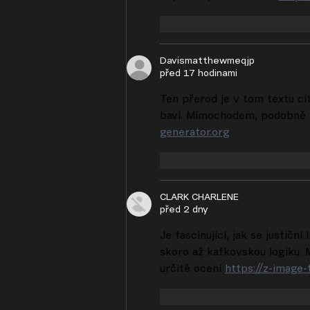
To se mi líbí
Reagovat
Davismatthewmeqjp
před 17 hodinami
Ten přerod je v tom textu cít
baví. Mimochodem, podobně la
generator.org
To se mi líbí
Reagovat
CLARK CHARLENE
před 2 dny
Je fascinující, jak se justičn
skoro až kafkovskou logiku.
určitě ocení 
https://z-image
To se mi líbí
Reagovat