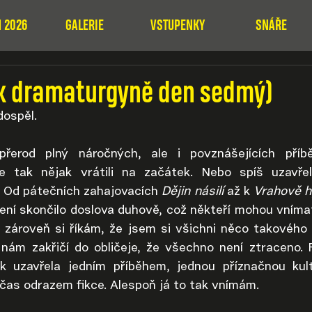
 2026
GALERIE
VSTUPENKY
SNÁŘE
ík dramaturgyně den sedmý)
dospěl.
přerod plný náročných, ale i povznášejících příbě
tak nějak vrátili na začátek. Nebo spíš uzavřeli 
. Od pátečních zahajovacích 
Dějin násilí
 až k 
Vrahově h
ní skončilo doslova duhově, což někteří mohou vnímat
, zároveň si říkám, že jsem si všichni něco takového 
o nám zakřičí do obličeje, že všechno není ztraceno. 
k uzavřela jedním příběhem, jednou příznačnou kulto
bčas odrazem fikce. Alespoň já to tak vnímám.