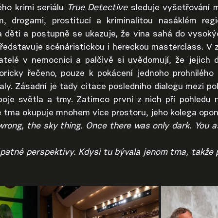
ho krimi seriálu
 True Detective
 sleduje vyšetřování m
m, drogami, prostitucí a kriminalitou nasáklém regi
a děti a postupně se ukazuje, že vina sahá do vysokýc
 představuje scénáristickou i hereckou masterclass. V 
telé v nemocnici a palčivě si uvědomují, že jejich 
oricky řečeno, pouze k pokácení jednoho prohnilého 
ly. Zásadní je tady citace posledního dialogu mezi poli
je světla a tmy. Zatímco první z nich při pohledu n
e tma okupuje mnohem více prostoru, jeho kolega opon
 wrong, the sky thing. Once there was only dark. You as
špatné perspektivy. Kdysi tu bývala jenom tma, takže p