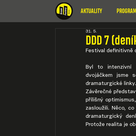
AKTUALITY
PROGRAM
31. 5.
DDD 7 (den
Festival definitivně 
Byl to intenzivní 
dvojáčkem jsme se 
dramaturgické linky
Závěrečné představe
přílišný optimismus
zasloužili. Něco, c
dramaturgický dení
Protože realita je o