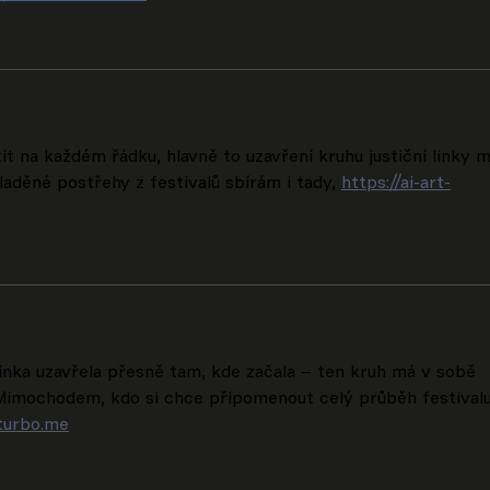
it na každém řádku, hlavně to uzavření kruhu justiční linky 
děné postřehy z festivalů sbírám i tady, 
https://ai-art-
í linka uzavřela přesně tam, kde začala – ten kruh má v sobě 
 Mimochodem, kdo si chce připomenout celý průběh festivalu
-turbo.me