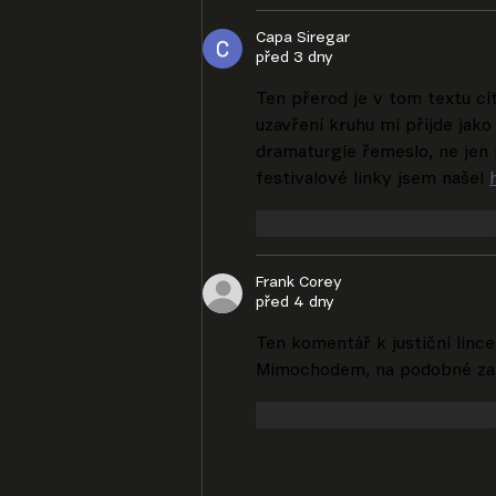
Capa Siregar
před 3 dny
Ten přerod je v tom textu cí
uzavření kruhu mi přijde jako
dramaturgie řemeslo, ne jen
festivalové linky jsem našel 
To se mi líbí
Reagovat
Frank Corey
před 4 dny
Ten komentář k justiční linc
Mimochodem, na podobné zamy
To se mi líbí
Reagovat